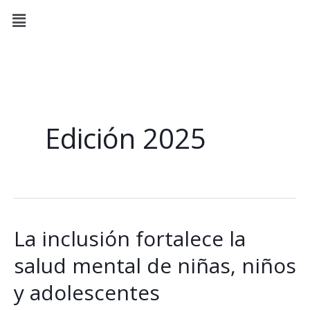
Ir
Menú
al
contenido
Edición 2025
La inclusión fortalece la
La
inclusión
salud mental de niñas, niños
fortalece
y adolescentes
la
salud