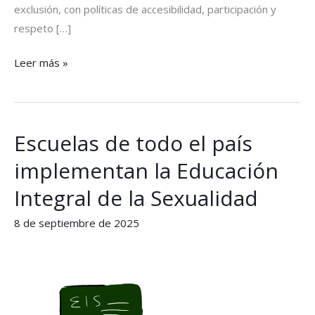
exclusión, con políticas de accesibilidad, participación y
respeto […]
Leer más »
Escuelas de todo el país
Escuelas
de
implementan la Educación
todo
Integral de la Sexualidad
el
país
8 de septiembre de 2025
implementan
la
Educación
Integral
de