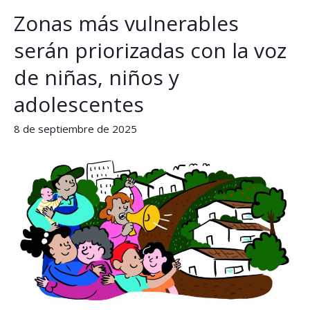
Zonas más vulnerables
Zonas
más
serán priorizadas con la voz
vulnerables
de niñas, niños y
serán
priorizadas
adolescentes
con
8 de septiembre de 2025
la
voz
de
niñas,
niños
y
adolescentes