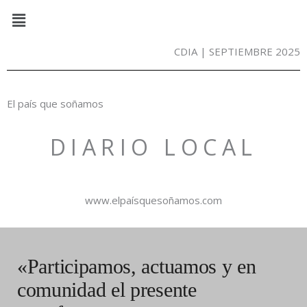
Ir
Menú
al
contenido
CDIA | SEPTIEMBRE 2025
El país que soñamos
DIARIO LOCAL
www.elpaísquesoñamos.com
«Participamos, actuamos y en
comunidad el presente